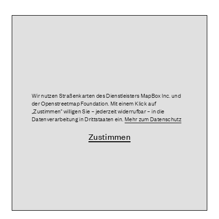
Wir nutzen Straßenkarten des Dienstleisters MapBox Inc. und
der Openstreetmap Foundation. Mit einem Klick auf
„Zustimmen“ willigen Sie – jederzeit widerrufbar – in die
Datenverarbeitung in Drittstaaten ein.
Mehr zum Datenschutz
Zustimmen