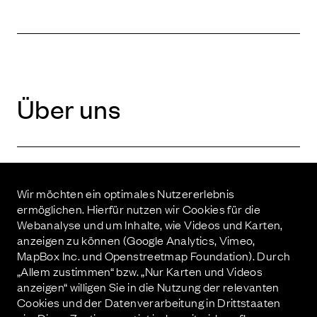
Über uns
Wir möchten ein optimales Nutzererlebnis
ermöglichen. Hierfür nutzen wir Cookies für die
Invest­ment
Webanalyse und um Inhalte, wie Videos und Karten,
anzeigen zu können (Google Analytics, Vimeo,
MapBox Inc. und Openstreetmap Foundation). Durch
„Allem zustimmen“ bzw. „Nur Karten und Videos
anzeigen“ willigen Sie in die Nutzung der relevanten
Cookies und der Datenverarbeitung in Drittstaaten
Kontakt