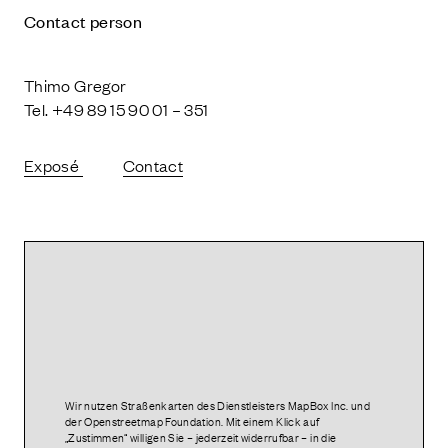
Contact person
Thimo Gregor
Tel. +49 89 15 90 01 – 351
Exposé
Contact
Wir nutzen Straßenkarten des Dienstleisters MapBox Inc. und
der Openstreetmap Foundation. Mit einem Klick auf
„Zustimmen“ willigen Sie – jederzeit widerrufbar – in die