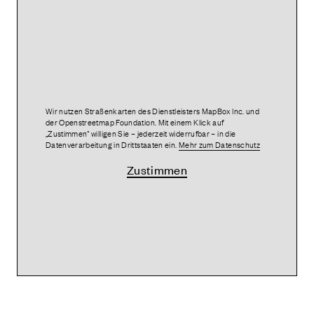
Wir nutzen Straßenkarten des Dienstleisters MapBox Inc. und
der Openstreetmap Foundation. Mit einem Klick auf
„Zustimmen“ willigen Sie – jederzeit widerrufbar – in die
Datenverarbeitung in Drittstaaten ein.
Mehr zum Datenschutz
Zustimmen