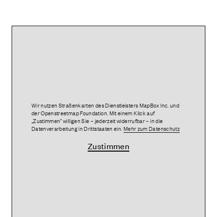
Wir nutzen Straßenkarten des Dienstleisters MapBox Inc. und
der Openstreetmap Foundation. Mit einem Klick auf
„Zustimmen“ willigen Sie – jederzeit widerrufbar – in die
Datenverarbeitung in Drittstaaten ein.
Mehr zum Datenschutz
Zustimmen